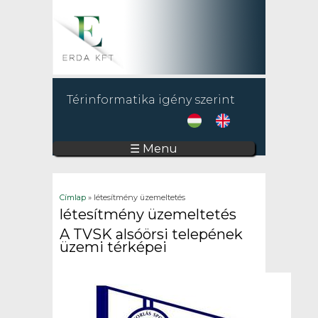
Térinformatika igény szerint
☰ Menu
Jelenlegi hely
Címlap
» létesítmény üzemeltetés
létesítmény üzemeltetés
A TVSK alsóörsi telepének
üzemi térképei