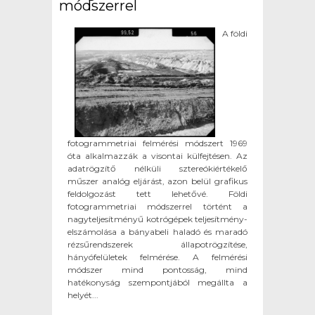
módszerrel
A földi
fotogrammetriai felmérési módszert 1969
óta alkalmazzák a visontai külfejtésen. Az
adatrögzítő nélküli sztereókiértékelő
műszer analóg eljárást, azon belül grafikus
feldolgozást tett lehetővé. Földi
fotogrammetriai módszerrel történt a
nagyteljesítményű kotrógépek teljesítmény-
elszámolása a bányabeli haladó és maradó
rézsűrendszerek állapotrögzítése,
hányófelületek felmérése. A felmérési
módszer mind pontosság, mind
hatékonyság szempontjából megállta a
helyét...