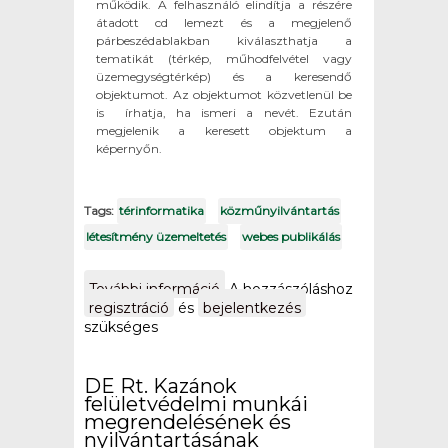
működik. A felhasználó elindítja a részére
átadott cd lemezt és a megjelenő
párbeszédablakban kiválaszthatja a
tematikát (térkép, műhodfelvétel vagy
üzemegységtérkép) és a keresendő
objektumot. Az objektumot közvetlenül be
is írhatja, ha ismeri a nevét. Ezután
megjelenik a keresett objektum a
képernyőn.
Tags:
térinformatika
közműnyilvántartás
létesítmény üzemeltetés
webes publikálás
További információ
Mol Rt. Dunai
A hozzászóláshoz
Finomító Bővített
regisztráció
és
bejelentkezés
Létesítmény
szükséges
Navigátor
tartalommal
kapcsolatosan
DE Rt. Kazánok
felületvédelmi munkái
megrendelésének és
nyilvántartásának