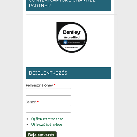
CONTEXTCAPTURE CHANNEL
PARTNER
BEJELENTKEZÉS
Felhasználónév
*
Jelszó
*
Új fiók létrehozása
Új jelszó igénylése