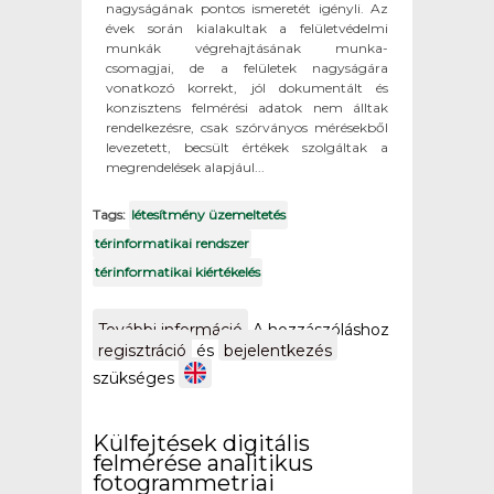
nagyságának pontos ismeretét igényli. Az
évek során kialakultak a felületvédelmi
munkák végrehajtásának munka-
csomagjai, de a felületek nagyságára
vonatkozó korrekt, jól dokumentált és
konzisztens felmérési adatok nem álltak
rendelkezésre, csak szórványos mérésekből
levezetett, becsült értékek szolgáltak a
megrendelések alapjául...
Tags:
létesítmény üzemeltetés
térinformatikai rendszer
térinformatikai kiértékelés
További információ
DE Rt. Kazánok
A hozzászóláshoz
felületvédelmi
regisztráció
és
bejelentkezés
munkái
szükséges
megrendelésének és
nyilvántartásának
támogatása
Külfejtések digitális
tartalommal
felmérése analitikus
kapcsolatosan
fotogrammetriai