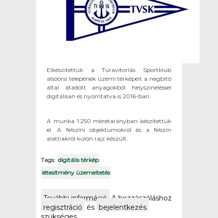
Elkészítettük a Túravitorlás Sportklub
alsóörsi telepének üzemi térképeit a negbító
által átadott anyagokból helyszíneléssel
digitálisan és nyomtatva is 2016-ban.
A munka 1:250 méretarányban készítettük
el. A felszíni objektumokról és a felszín
alattiakról külön rajz készült.
Tags:
digitális térkép
létesítmény üzemeltetés
További információ
A TVSK alsóörsi
A hozzászóláshoz
telepének üzemi
regisztráció
és
bejelentkezés
térképei tartalommal
szükséges