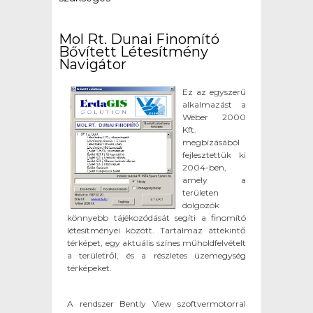
kapcsolatosan
Mol Rt. Dunai Finomító
Bővített Létesítmény
Navigátor
Ez az egyszerű
alkalmazást a
Wéber 2000
Kft.
megbízásából
fejlesztettük ki
2004-ben,
amely a
területen
dolgozók
könnyebb tájékozódását segíti a finomító
létesítményei között. Tartalmaz áttekintő
térképet, egy aktuális színes műholdfelvételt
a területről, és a részletes üzemegység
térképeket.
A rendszer Bently View szoftvermotorral