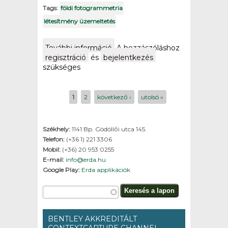
Tags:
földi fotogrammetria
létesítmény üzemeltetés
További információ
Külfejtések digitális
A hozzászóláshoz
felmérése analitikus
regisztráció
és
bejelentkezés
fotogrammetriai
szükséges
módszerrel
tartalommal
kapcsolatosan
Oldalak
1
2
következő ›
utolsó »
Székhely:
1141 Bp. Gödöllői utca 145.
Telefon:
(+36 1) 221 3306
Mobil:
(+36) 20 953 0255
E-mail:
info@erda.hu
Google Play:
Erda applikációk
Keresés űrlap
Keresés a lapon
BENTLEY AKKREDITÁLT