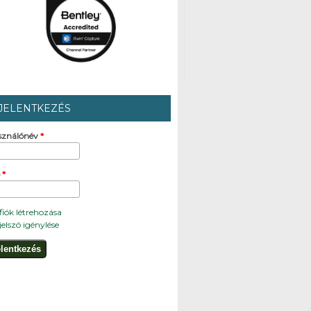
JELENTKEZÉS
sználónév
*
ó
*
 fiók létrehozása
 jelszó igénylése