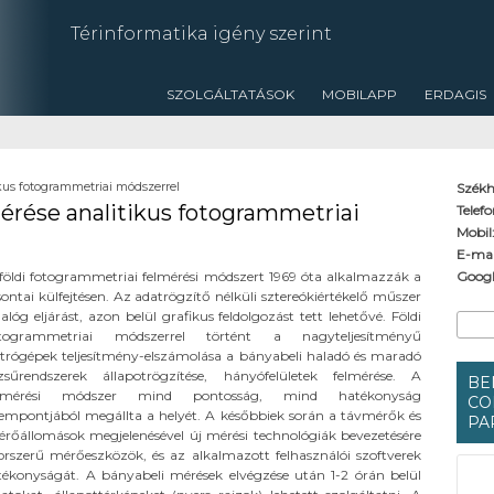
Térinformatika igény szerint
SZOLGÁLTATÁSOK
MOBILAPP
ERDAGIS
tikus fotogrammetriai módszerrel
Székh
lmérése analitikus fotogrammetriai
Telef
Mobil
E-mai
földi fotogrammetriai felmérési módszert 1969 óta alkalmazzák a
Googl
sontai külfejtésen. Az adatrögzítő nélküli sztereókiértékelő műszer
Ke
alóg eljárást, azon belül grafikus feldolgozást tett lehetővé. Földi
Keres
otogrammetriai módszerrel történt a nagyteljesítményű
trógépek teljesítmény-elszámolása a bányabeli haladó és maradó
zsűrendszerek állapotrögzítése, hányófelületek felmérése. A
BE
elmérési módszer mind pontosság, mind hatékonyság
CO
empontjából megállta a helyét. A későbbiek során a távmérők és
PA
rőállomások megjelenésével új mérési technológiák bevezetésére
orszerű mérőeszközök, és az alkalmazott felhasználói szoftverek
tékonyságát. A bányabeli mérések elvégzése után 1-2 órán belül