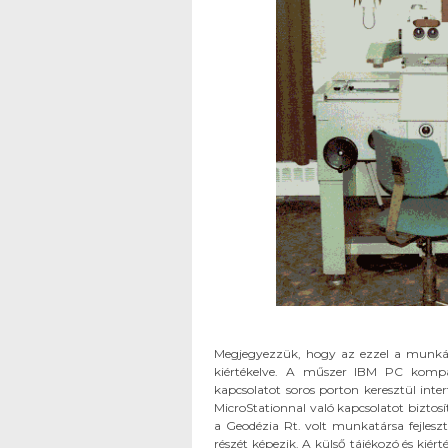
Megjegyezzük, hogy az ezzel a munkáva
kiértékelve. A műszer IBM PC kompa
kapcsolatot soros porton keresztül inte
MicroStationnal való kapcsolatot biztos
a Geodézia Rt. volt munkatársa fejlesz
részét képezik. A külső tájékozó és kié