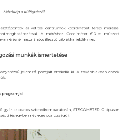
Mérőkép a külfejtésről
llesztőpontok és vetítési centrumok koordinátáit terepi méréssel
pontmeghatározással. A méréshez Geodiméter 610-es műszert
yamérésnél használatos illesztő táblákkal jelölik meg.
lgozási munkák ismertetése
ányarézsű jellemző pontjait értékelik ki. A továbbiakban ennek
jük.
és programjai
ISS gyár szabatos sztereókomparátorán, STECOMETER C típuson
sségű (és egyben névleges pontosságú).