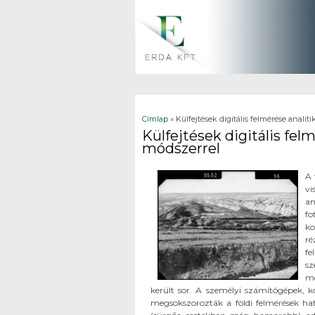
Jelenlegi hely
Címlap
» Külfejtések digitális felmérése anali
Külfejtések digitális fe
módszerrel
A 
vi
an
f
ko
ré
f
sz
mé
került sor. A személyi számítógépek, k
megsokszorozták a földi felmérések ha