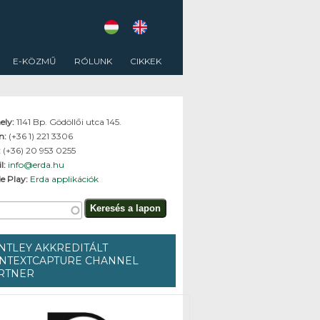
E-KÖZMŰ
RÓLUNK
CIKKEK
ely:
1141 Bp. Gödöllői utca 145.
on:
(+36 1) 221 3306
:
(+36) 20 953 0255
l:
info@erda.hu
e Play:
Erda applikációk
resés űrlap
és a lapon
NTLEY AKKREDITÁLT
NTEXTCAPTURE CHANNEL
RTNER