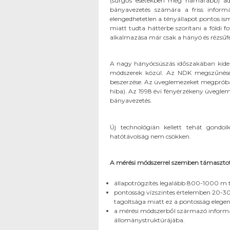
(sürgős esetekben még hamarabb) adato
bányavezetés számára a friss inform
elengedhetetlen a tényállapot pontos is
miatt tudta háttérbe szorítani a földi
alkalmazása már csak a hányó és rézsűfel
A nagy hányócsúszás időszakában kiderü
módszerek közül. Az NDK megszűnésé
beszerzése. Az üveglemezeket megpróbált
hiba). Az 1998 évi fényérzékeny üvegle
bányavezetés.
Új technológián kellett tehát gond
hatótávolság nem csökken.
A mérési módszerrel szemben támaszto
állapotrögzítés legalább 800-1000 m 
pontosság vízszintes értelemben 20-3
tagoltsága miatt ez a pontosság elege
a mérési módszerből származó informá
állománystruktúrájába.