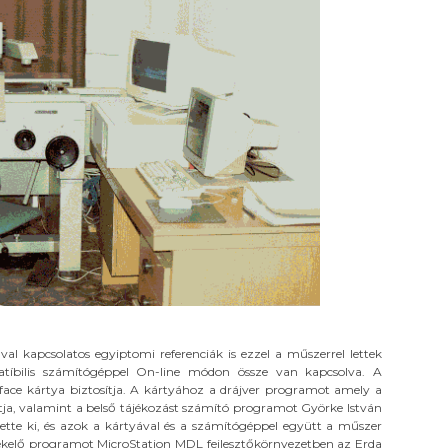
l kapcsolatos egyiptomi referenciák is ezzel a műszerrel lettek
tíbilis számítógéppel On-line módon össze van kapcsolva. A
rface kártya biztosítja. A kártyához a drájver programot amely a
ítja, valamint a belső tájékozást számító programot Györke István
tette ki, és azok a kártyával és a számítógéppel együtt a műszer
rtékelő programot MicroStation MDL fejlesztőkörnyezetben az Erda