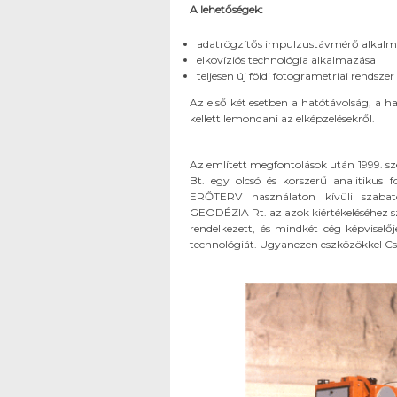
A lehetőségek:
adatrögzítős impulzustávmérő alkal
elkovíziós technológia alkalmazása
teljesen új földi fotogrametriai rendsz
Az első két esetben a hatótávolság, a h
kellett lemondani az elképzelésekről.
Az említett megfontolások után 1999. sz
Bt. egy olcsó és korszerű analitikus 
ERŐTERV használaton kívüli szaba
GEODÉZIA Rt. az azok kiértékeléséhez 
rendelkezett, és mindkét cég képviselő
technológiát. Ugyanezen eszközökkel Csák