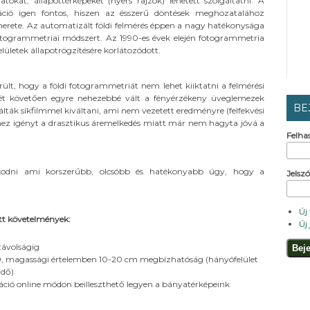
kat, állapottérképeket (nyers rajzok) lehetett szolgáltatni. A
áció igen fontos, hiszen az ésszerű döntések meghozatalához
merete. Az automatizált földi felmérés éppen a nagy hatékonysága
 fotogrammetriai módszert. Az 1990-es évek elején fotogrammetria
ületek állapotrögzítésére korlátozódott.
lt, hogy a földi fotogrammetriát nem lehet kiiktatni a felmérési
t követően egyre nehezebbé vált a fényérzékeny üveglemezek
BE
ák síkfilmmel kiváltani, ami nem vezetett eredményre (felfekvési
mez igényt a drasztikus áremelkedés miatt már nem hagyta jóvá a
Felha
olkodni ami korszerűbb, olcsóbb és hatékonyabb úgy, hogy a
Jelsz
Új
tt követelmények:
Új
távolságig
0, magassági értelemben 10-20 cm megbízhatóság (hányófelület
ndő)
ció online módon beilleszthető legyen a bányatérképeink