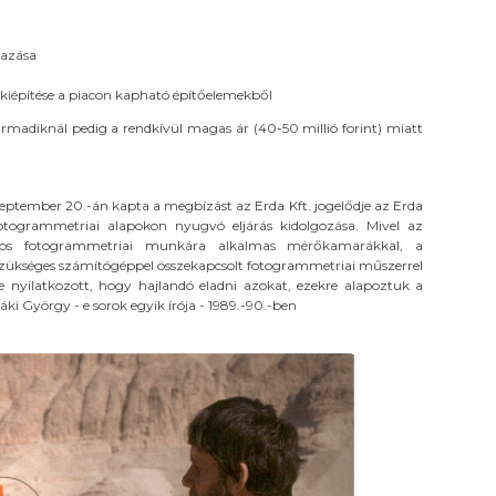
mazása
er kiépítése a piacon kapható építőelemekből
armadiknál pedig a rendkívül magas ár (40-50 millió forint) miatt
eptember 20.-án kapta a megbízást az Erda Kft. jogelődje az Erda
fotogrammetriai alapokon nyugvó eljárás kidolgozása. Mivel az
tos fotogrammetriai munkára alkalmas mérőkamarákkal, a
szükséges számítógéppel összekapcsolt fotogrammetriai műszerrel
je nyilatkozott, hogy hajlandó eladni azokat, ezekre alapoztuk a
i György - e sorok egyik írója - 1989.-90.-ben