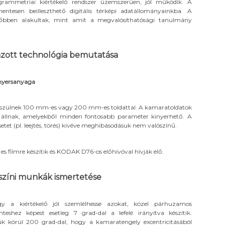
grammetriai kiértékelő rendszer üzemszerűen, jól működik. A
mentesen beilleszthető digitális térképi adatállományainkba. A
bben alakultak, mint amit a megvalósíthatósági tanulmány
azott technológia bemutatása
 nyersanyaga
készülnek 100 mm-es vagy 200 mm-es toldattal. A kamaratoldatok
re állnak, amelyekből minden fontosabb paraméter kinyerhető. A
etet (pl. leejtés, törés) kivéve meghibásodásuk nem valószínű.
-
es filmre készítik és KODAK D76-os előhívóval hívják elő.
színi munkák ismertetése
gy a kiértékelő jól szemlélhesse azokat, közel párhuzamos
teshez képest esetleg 7 grad-dal a lefelé irányítva készítik.
ük körül 200 grad-dal, hogy a kamaratengely excentricitásából