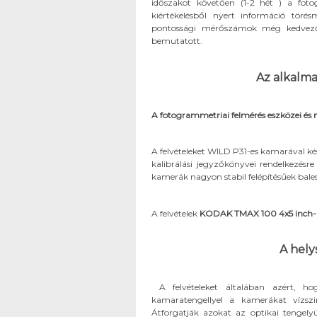
időszakot követően (1-2 hét ) a foto
kiértékelésből nyert információ törés
pontossági mérőszámok még kedvező
bemutatott.
Az alkalm
A fotogrammetriai felmérés eszközei és
A felvételeket WILD P31-es kamarával 
kalibrálási jegyzőkönyvei rendelkezés
kamerák nagyon stabil felépítésűek bales
A felvételek
KODAK TMAX 100 4x5 inch
A hely
A felvételeket általában azért, ho
kamaratengellyel a kamerákat vízszin
Átforgatják azokat az optikai tengely