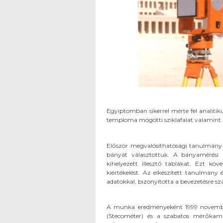
Egyiptomban sikerrel mérte fel analitiku
temploma mögötti sziklafalat valamint a
Először megvalósíthatósági tanulmány k
bányát választottuk. A bányamérési i
kihelyezett illesztő táblákat. Ezt köv
kiértékelést. Az elkészített tanulmány 
adatokkal, bizonyította a bevezetésre s
A munka eredményeként 1999 novembe
(Stecométer) és a szabatos mérőkama