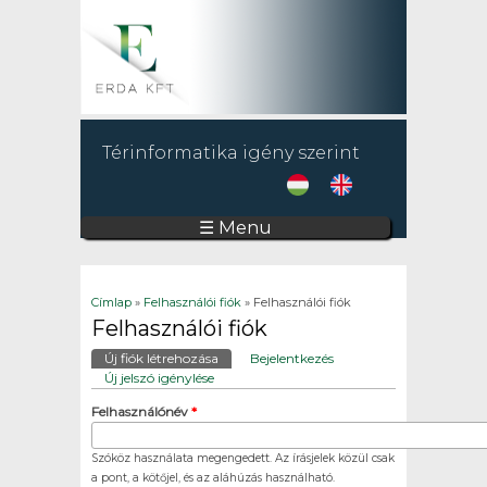
Térinformatika igény szerint
☰ Menu
Jelenlegi hely
Címlap
»
Felhasználói fiók
» Felhasználói fiók
Felhasználói fiók
Elsődleges fülek
Új fiók létrehozása
(aktív fül)
Bejelentkezés
Új jelszó igénylése
Felhasználónév
*
Szóköz használata megengedett. Az írásjelek közül csak
a pont, a kötőjel, és az aláhúzás használható.