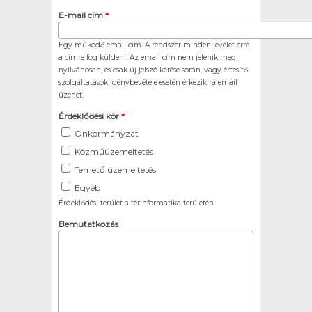
E-mail cím
*
Egy működő email cím. A rendszer minden levelet erre
a címre fog küldeni. Az email cím nem jelenik meg
nyilvánosan, és csak új jelszó kérése során, vagy értesítő
szolgáltatások igénybevétele esetén érkezik rá email
üzenet.
Érdeklődési kör
*
Önkormányzat
Közműüzemeltetés
Temető üzemeltetés
Egyéb
Érdeklődési terület a térinformatika területén.
Bemutatkozás