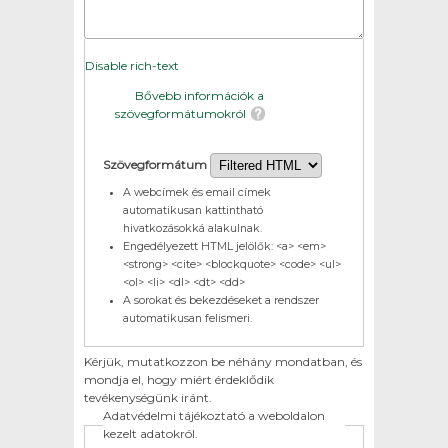
Disable rich-text
Bővebb információk a
szövegformátumokról
Szövegformátum
A webcímek és email címek
automatikusan kattintható
hivatkozásokká alakulnak.
Engedélyezett HTML jelölők: <a> <em>
<strong> <cite> <blockquote> <code> <ul>
<ol> <li> <dl> <dt> <dd>
A sorokat és bekezdéseket a rendszer
automatikusan felismeri.
Kérjük, mutatkozzon be néhány mondatban, és
mondja el, hogy miért érdeklődik
tevékenységünk iránt.
Adatvédelmi tájékoztató a weboldalon
kezelt adatokról.