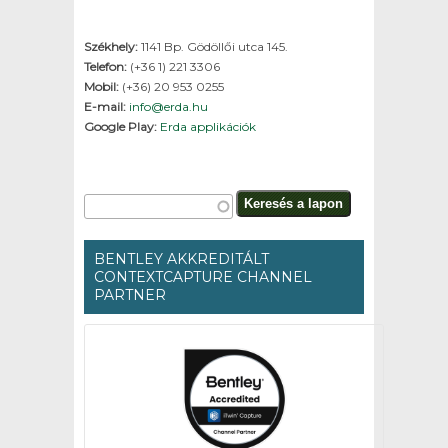
Székhely:
1141 Bp. Gödöllői utca 145.
Telefon:
(+36 1) 221 3306
Mobil:
(+36) 20 953 0255
E-mail:
info@erda.hu
Google Play:
Erda applikációk
Keresés űrlap
Keresés a lapon
BENTLEY AKKREDITÁLT
CONTEXTCAPTURE CHANNEL
PARTNER