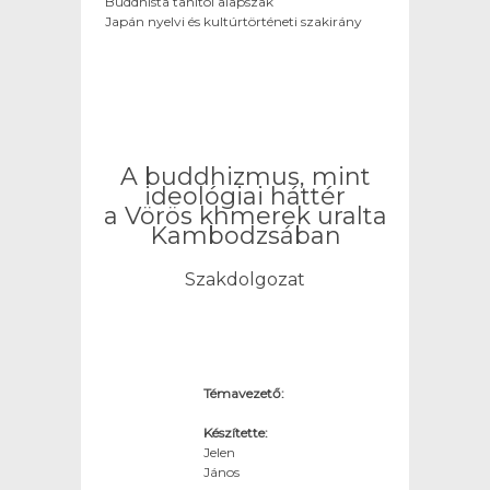
Buddhista tanítói alapszak
Japán nyelvi és kultúrtörténeti szakirány
A buddhizmus, mint
ideológiai háttér
a Vörös khmerek uralta
Kambodzsában
Szakdolgozat
Témavezető:
Készítette:
Jelen
János