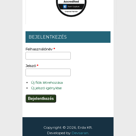
BEJELENTKEZÉS
Felhasználónév
*
Jelszó
*
Új fiók létrehozása
Új jelszó igénylése
Copyright © 2026, Erda Kft.
Developed by
Devsaran
.