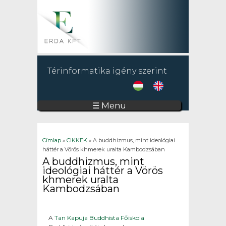
Térinformatika igény szerint
☰ Menu
Jelenlegi hely
Címlap
»
CIKKEK
» A buddhizmus, mint ideológiai
háttér a Vörös khmerek uralta Kambodzsában
A buddhizmus, mint
ideológiai háttér a Vörös
khmerek uralta
Kambodzsában
A
Tan Kapuja Buddhista Főiskola