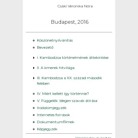
Csáki Veronika Nóra
Budapest, 2016
Köszönetnyilvánítás
Bevezető
I. Kambodzsa történelmének áttekintése
II. A kmerek hitvilága
III. Kambodzsa a XX. század második
felében
IV. Miért kellett így történnie?
V. Függelék: Idegen szavak átírása
Irodalomjegyzék
Internetes források
Dokumentumfilmek
Képjegyzék