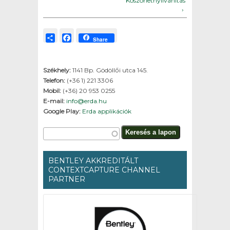
Köszönetnyilvánítás
›
Share
Facebook
Share
Székhely:
1141 Bp. Gödöllői utca 145.
Telefon:
(+36 1) 221 3306
Mobil:
(+36) 20 953 0255
E-mail:
info@erda.hu
Google Play:
Erda applikációk
Keresés űrlap
Keresés a lapon
BENTLEY AKKREDITÁLT
CONTEXTCAPTURE CHANNEL
PARTNER