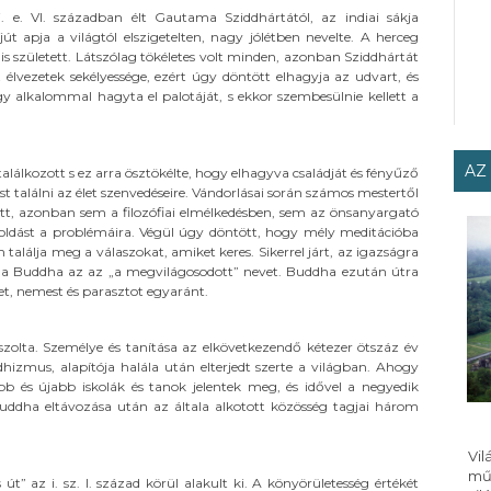
. e. VI. században élt Gautama Sziddhártától, az indiai sákja
t apja a világtól elszigetelten, nagy jólétben nevelte. A herceg
 is született. Látszólag tökéletes volt minden, azonban Sziddhártát
lvezetek sekélyessége, ezért úgy döntött elhagyja az udvart, és
égy alkalommal hagyta el palotáját, s ekkor szembesülnie kellett a
AZ
lálkozott s ez arra ösztökélte, hogy elhagyva családját és fényűző
 találni az élet szenvedéseire. Vándorlásai során számos mestertől
ott, azonban sem a filozófiai elmélkedésben, sem az önsanyargató
ldást a problémáira. Végül úgy döntött, hogy mély meditációba
találja meg a válaszokat, amiket keres. Sikerrel járt, az igazságra
 a Buddha az az „a megvilágosodott” nevet. Buddha ezután útra
ket, nemest és parasztot egyaránt.
olta. Személye és tanítása az elkövetkezendő kétezer ötszáz év
hizmus, alapítója halála után elterjedt szerte a világban. Ahogy
b és újabb iskolák és tanok jelentek meg, és idővel a negyedik
uddha eltávozása után az általa alkotott közösség tagjai három
Vi
mű
t” az i. sz. I. század körül alakult ki. A könyörületesség értékét