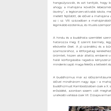
hangsúlyozzák, és azt tanítják, hogy b
ahogy a mahájána követők lebecsmérl
ösvény”, a legkonzervatívabb iskola, me
mellett fejlődött, de idővel a mahájána
az i. sz. VIII. században a mahájánából
leginkább ezoterikus, és rituális szempo
A hindu és a buddhista szemlélet szer
határozza meg. E szerint bármely, legye
elkövette őket. A jó szándékú és a 
szamszárához, a létforgatag kerekéhez
örömteli, hiszen akár állattá, emberré v
halál körforgásába ragadva kényszerül
mindenki saját maga felelős a tetteiért 
A buddhizmus már az időszámításunk s
idővel mindhárom nagy ága – a maháján
buddhizmust Kambodzsában csak a X. sz
erősödést, azonban sosem vált meghatá
uralkodó vallássá csak VII. Dzsajavarman 