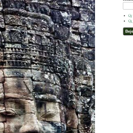
Új
Új