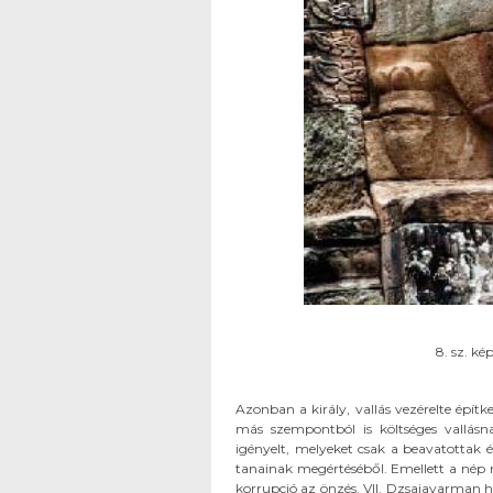
8. sz. k
Azonban a király, vallás vezérelte épít
más szempontból is költséges vallásn
igényelt, melyeket csak a beavatottak 
tanainak megértéséből. Emellett a nép 
korrupció az önzés. VII. Dzsajavarman h