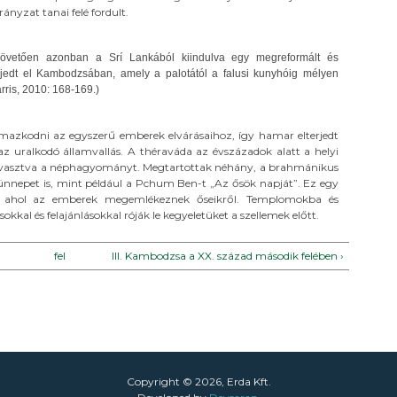
ányzat tanai felé fordult.
követően azonban a Srí Lankából kiindulva egy megreformált és
jedt el Kambodzsában, amely a palotától a falusi kunyhóig mélyen
rris, 2010: 168-169.)
lmazkodni az egyszerű emberek elvárásaihoz, így hamar elterjedt
az uralkodó államvallás. A théraváda az évszázadok alatt a helyi
olvasztva a néphagyományt. Megtartottak néhány, a brahmánikus
nepet is, mint például a Pchum Ben-t „Az ősök napját”. Ez egy
ál, ahol az emberek megemlékeznek őseikről. Templomokba és
kkal és felajánlásokkal róják le kegyeletüket a szellemek előtt.
fel
III. Kambodzsa a XX. század második felében ›
Copyright © 2026, Erda Kft.