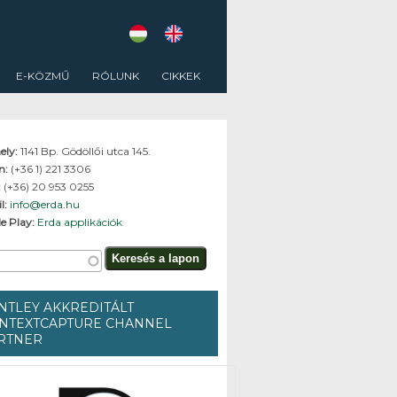
E-KÖZMŰ
RÓLUNK
CIKKEK
ely:
1141 Bp. Gödöllői utca 145.
on:
(+36 1) 221 3306
:
(+36) 20 953 0255
l:
info@erda.hu
e Play:
Erda applikációk
resés űrlap
és a lapon
NTLEY AKKREDITÁLT
NTEXTCAPTURE CHANNEL
RTNER