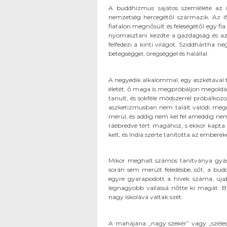
A buddhizmus sajátos szemlélete az i
nemzetség hercegétől származik. Az ifjú
fiatalon megnősült és feleségétől egy fia
nyomasztani kezdte a gazdagság és az é
felfedezi a kinti világot. Sziddhártha n
betegséggel, öregséggel és halállal.
A negyedik alkalommal, egy aszkétával ta
életét, ő maga is megpróbáljon megoldást
tanult, és sokféle módszerrel próbálkoz
aszketizmusban nem talált valódi mego
merül, és addig nem kel fel ameddig nem 
ráébredve tért magához, s ekkor kapta
kelt, és India szerte tanította az embere
Mikor meghalt számos tanítványa gyász
során sem merült feledésbe, sőt, a budd
egyre gyarapodott a hívek száma, újab
legnagyobb vallássá nőtte ki magát. B
nagy iskolává váltak szét.
A mahájána „nagy szekér” vagy „széles ú