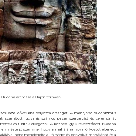
ép Buddha arcmása a Bajon tornyán
kezési láza idővel kiszipolyozta országát. A mahájána buddhizmus
ak számított, ugyanis számos pazar szertartást és ceremóniát
értettek és tudtak elvégezni. A köznép így kirekesztődött Buddha
nem nézte jó szemmel, hogy a mahájána hitvallói között elterjedt
alálával népe megelégelte a költséges és bonyolult mahájánát és a