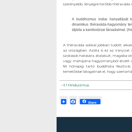
szerényebb, lényegre törőbb théraváda ir
A buddhizmus indiai hanyatlását 
dinamikus théraváda-hagyomány ter
átjárta a kambodzsai társadalmat. (Ha
A théraváda sokkal jobban tudott alka
az országban. Azóta is ez az irányzat 
szokások hatására átalakult, magába 
vagy mahájána-hagyományból átvett ün
fél hónapig tartó buddhista fesztiv
temetőkbe látogatnak el, hogy szertartáso
‹ II.1 Hinduizmus
Share
Facebook
Share