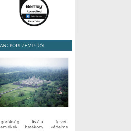
 ANGKORI ZEMP-RŐL
lágörökség listára felvett
emlékek hatékony védelme