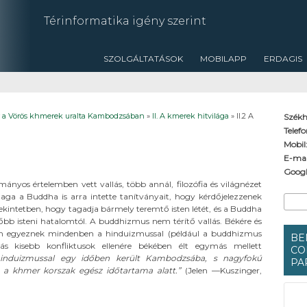
Térinformatika igény szerint
SZOLGÁLTATÁSOK
MOBILAPP
ERDAGIS
ér a Vörös khmerek uralta Kambodzsában
»
II. A kmerek hitvilága
» II.2 A
Székh
Telef
Mobil
E-mai
Googl
os értelemben vett vallás, több annál, filozófia és világnézet
Ke
a a Buddha is arra intette tanítványait, hogy kérdőjelezzenek
Keres
kintetben, hogy tagadja bármely teremtő isten létét, és a Buddha
bb isteni hatalomtól. A buddhizmus nem térítő vallás. Békére és
nem egyeznek mindenben a hinduizmussal (például a buddhizmus
BE
lás kisebb konfliktusok ellenére békében élt egymás mellett
CO
nduizmussal egy időben került Kambodzsába, s nagyfokú
PA
t a khmer korszak egész időtartama alatt.”
(Jelen —Kuszinger,