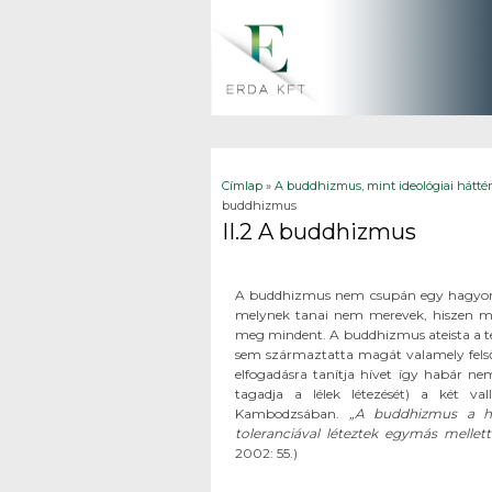
Jelenlegi hely
Címlap
»
A buddhizmus, mint ideológiai hátt
buddhizmus
II.2 A buddhizmus
A buddhizmus nem csupán egy hagyomány
melynek tanai nem merevek, hiszen mag
meg mindent. A buddhizmus ateista a te
sem származtatta magát valamely felső
elfogadásra tanítja hívet így habár 
tagadja a lélek létezését) a két val
Kambodzsában.
„A buddhizmus a hi
toleranciával léteztek egymás mellet
2002: 55.)