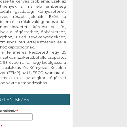
lágszerte kényes probléma. Ezek az
ítmények a ma élő emberiség
rsadalmi-gazdasági környezetének
erves részét jelentik. Ezért a
delem és a róluk való gondoskodás
ámos összetett kérdést vet fel,
lyek a régészethez, építészethez,
zrajzhoz, üzleti tevékenységekhez,
izmushoz területfejlesztéshez és a
ghoz kapcsolódnak.
 a felismerés késztetett egy 25
zetközi szakértőből álló csoportot
2-93 évben arra, hogy kidolgozza a
akialakítási és Környezet Kezelési
rvet (ZEMP) az UNESCO számára és
kalmazza ezt az angkori régészeti
lőhelyekre Kambodzsában.
JELENTKEZÉS
sználónév
*
ó
*