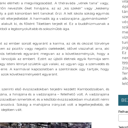
vi
árki elérheti a megvilágosodást. A théraváda „vének tana” vagy,
ép
őn nevezték őket hinájána, az az „kis szekér” vagy „keskeny
tá
ly a páli kánonban leírt tanokat őrzi. A két iskola sokáig egymás
sz
 vált elterjedtebbé. A harmadik ág a vadzsrajána „gyémántszekér”
vé
 alakult ki, és főként Tibetben terjedt el. Ez a buddhizmusnak a
sz
ntból a legbonyolultabb és sokszínűbb ága.
me
ví
tur
int az ember sorsát egyaránt a karma, az ok és okozat törvénye
jo
n az pozitív vagy negatív cselekedet, idővel visszahat arra, aki
Ez
bűnös tetteknek egyaránt megvan az a következményük, hogy a
nem
 láncolják az embert. Ezért az újbóli életnek egyik formája sem
199
agy isteni lénnyé születik ujjá valaki, az ugyan úgy a szenvedés és
Zón
 erre. A karmával kapcsolatban a szentírások úgy tartják, hogy
Te
és azok következményeiért egyaránt.
al
le
zerinti első évszázadokban terjedni kezdett Kambodzsában, és
a, a hinájána és a vadzsrajána – fellelhető volt. A vadzsrajána
ázadban ismerték el, és a későbbi évszázadokban mutatott némi
BE
rozóvá. Sokáig a mahájána irányzat volt a legelterjedtebb, de
idejében vált.
Felha
Jelsz