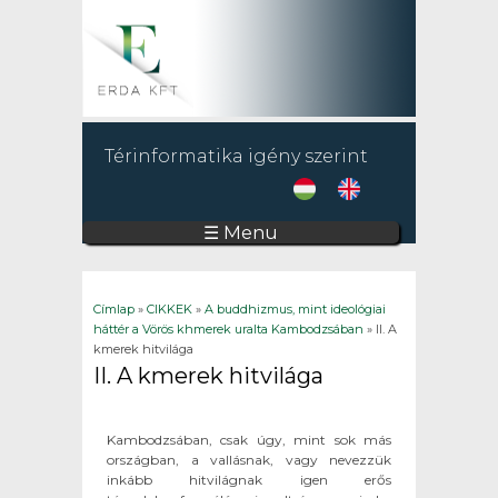
Térinformatika igény szerint
☰ Menu
Jelenlegi hely
Címlap
»
CIKKEK
»
A buddhizmus, mint ideológiai
háttér a Vörös khmerek uralta Kambodzsában
» II. A
kmerek hitvilága
II. A kmerek hitvilága
Kambodzsában, csak úgy, mint sok más
országban, a vallásnak, vagy nevezzük
inkább hitvilágnak igen erős