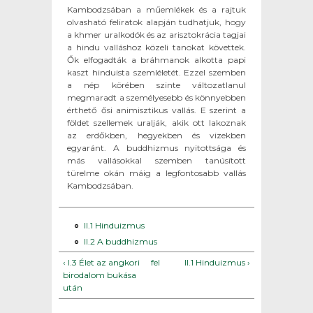
Kambodzsában a műemlékek és a rajtuk
olvasható feliratok alapján tudhatjuk, hogy
a khmer uralkodók és az arisztokrácia tagjai
a hindu valláshoz közeli tanokat követtek.
Ők elfogadták a bráhmanok alkotta papi
kaszt hinduista szemléletét. Ezzel szemben
a nép körében szinte változatlanul
megmaradt a személyesebb és könnyebben
érthető ősi animisztikus vallás. E szerint a
földet szellemek uralják, akik ott lakoznak
az erdőkben, hegyekben és vizekben
egyaránt. A buddhizmus nyitottsága és
más vallásokkal szemben tanúsított
türelme okán máig a legfontosabb vallás
Kambodzsában.
II.1 Hinduizmus
II.2 A buddhizmus
‹ I.3 Élet az angkori
fel
II.1 Hinduizmus ›
birodalom bukása
után