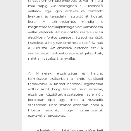
társadalomformáló ereje volt és van mind a
mai napig. Az országban a különböző
vallások egy igen érdekes és összetett
lélektani és társadalmi struktúrát hoztak
létre. A szinkretizmus mindig is
meghatározó tulajdonsága volt Kambodzsa
vallási életének. Az ősi időktől kezdve vallási
életükben fontos szerepet játszott az ősök
tisztelete, a hely szellemeinek a
neak ta
-nak
a kultusza. Az emberek életében ezek a
szertartások fontosabb szerepet játszottak,
mint a hivatalos államvallás.
A khmerek elszántsága és harcias
természete elsősorban a hindu vallásból
táplálkozik. A khmer harcosok legendásak
voltak arról, hogy félelmet nem ismerve,
elszántan küzdöttek a csatatéren, az elmúlt
korokban épp úgy, mint a huszadik
században. Nem szabad azonban abba a
hibába esnünk, hogy romantizáljuk
ezekeket a harcosokat.
A hadviselés a faluközösség, a törzs férfi