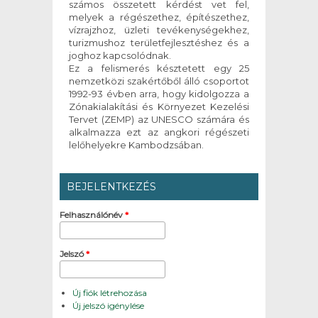
számos összetett kérdést vet fel,
melyek a régészethez, építészethez,
vízrajzhoz, üzleti tevékenységekhez,
turizmushoz területfejlesztéshez és a
joghoz kapcsolódnak.
Ez a felismerés késztetett egy 25
nemzetközi szakértőből álló csoportot
1992-93 évben arra, hogy kidolgozza a
Zónakialakítási és Környezet Kezelési
Tervet (ZEMP) az UNESCO számára és
alkalmazza ezt az angkori régészeti
lelőhelyekre Kambodzsában.
BEJELENTKEZÉS
Felhasználónév
*
Jelszó
*
Új fiók létrehozása
Új jelszó igénylése