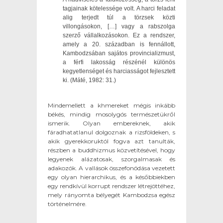
tagjainak kötelessége volt. A harci feladat
alig terjedt túl a törzsek közti
villongásokon, […] vagy a rabszolga
szerző vállalkozásokon. Ez a rendszer,
amely a 20. században is fennállott,
Kambodzsában sajátos provincializmust,
a férfi lakosság részénél különös
kegyetlenséget és harciasságot fejlesztett
ki. (Máté, 1982: 31.)
Mindemellett a khmereket mégis inkább
békés, mindig mosolygós természetükről
ismerik. Olyan embereknek, akik
fáradhatatlanul dolgoznak a rizsföldeken, s
akik gyerekkoruktól fogva azt tanulták,
részben a buddhizmus közvetítésével, hogy
legyenek alázatosak, szorgalmasak és
adakozók. A vallások összefonódása vezetett
egy olyan hierarchikus, és a későbbiekben
egy rendkívül korrupt rendszer létrejöttéhez,
mely rányomta bélyegét Kambodzsa egész
történelmére.