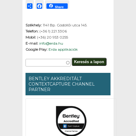
Share
Facebook
Share
Székhely:
1141 Bp. Gödöllői utca 145.
Telefon:
(+36 1) 221 3306
Mobil:
(+36) 20 953 0255
E-mail:
info@erda.hu
Google Play:
Erda applikációk
Keresés űrlap
Keresés a lapon
BENTLEY AKKREDITÁLT
CONTEXTCAPTURE CHANNEL
PARTNER