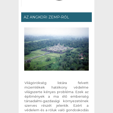
AZ ANGKORI ZEMP-RŐL
Világörökség listára felvett
műemlékek hatékony védelme
világszerte kényes probléma. Ezek az
építmények a ma élő emberiség
társadalmi-gazdasági környezetének
szerves részét jelentik. Ezért a
védelem és a róluk való gondoskodás