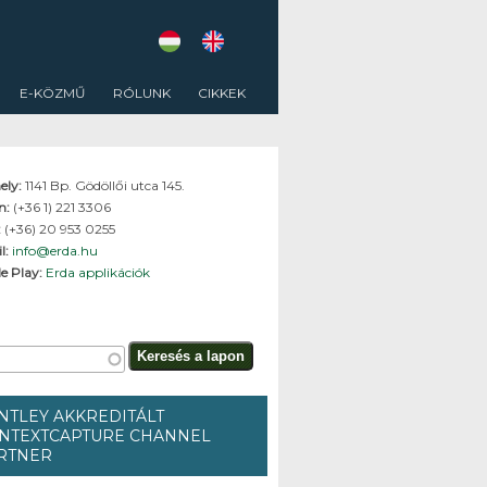
E-KÖZMŰ
RÓLUNK
CIKKEK
ely:
1141 Bp. Gödöllői utca 145.
on:
(+36 1) 221 3306
:
(+36) 20 953 0255
l:
info@erda.hu
e Play:
Erda applikációk
resés űrlap
és a lapon
NTLEY AKKREDITÁLT
NTEXTCAPTURE CHANNEL
RTNER