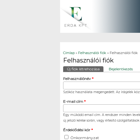
Jelenlegi hely
Címlap
»
Felhasználói fiók
» Felhasználói fiók
Felhasználói fiók
Elsődleges fülek
Új fiók létrehozása
(aktív fül)
Bejelentkezés
Felhasználónév
*
Szóköz használata megengedett. Az írásjelek közül
E-mail cím
*
Egy működő email cím. A rendszer minden levelet
új jelszó kérése során, vagy értesítő szolgáltatáso
Érdeklődési kör
*
Önkormányzat