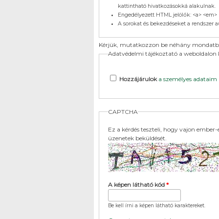
kattintható hivatkozásokká alakulnak.
Engedélyezett HTML jelölők: <a> <em> <
A sorokat és bekezdéseket a rendszer a
Kérjük, mutatkozzon be néhány mondatban,
Adatvédelmi tájékoztató a weboldalon k
Hozzájárulok
a személyes adataim k
CAPTCHA
Ez a kérdés teszteli, hogy vajon ember
üzenetek beküldését.
A képen látható kód
*
Be kell írni a képen látható karaktereket.