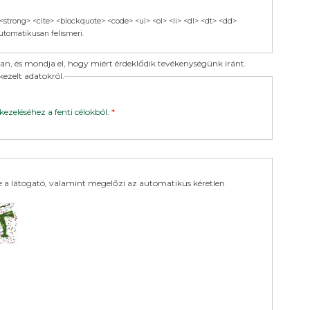
strong> <cite> <blockquote> <code> <ul> <ol> <li> <dl> <dt> <dd>
utomatikusan felismeri.
 és mondja el, hogy miért érdeklődik tevékenységünk iránt.
ezelt adatokról.
ezeléséhez a fenti célokból.
*
-e a látogató, valamint megelőzi az automatikus kéretlen