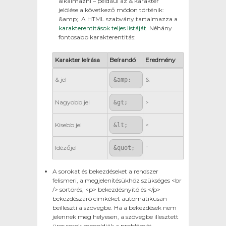
alkalmazni – például az & karakter
jelölése a következő módon történik:
&amp;. A HTML szabvány tartalmazza a
karakterentitások teljes listáját
. Néhány
fontosabb karakterentitás:
Karakter leírása
Beírandó
Eredmény
& jel
&
&amp;
Nagyobb jel
>
&gt;
Kisebb jel
<
&lt;
Idézőjel
"
&quot;
A sorokat és bekezdéseket a rendszer
felismeri, a megjelenítésükhöz szükséges <br
/> sortörés, <p> bekezdésnyitó és </p>
bekezdészáró címkéket automatikusan
beilleszti a szövegbe. Ha a bekezdések nem
jelennek meg helyesen, a szövegbe illesztett
üres sorok megoldják a problémát.