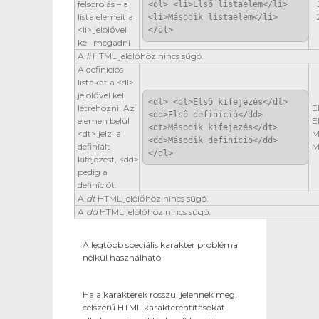
felsorolás – a
<ol> <li>Első listaelem</li>
lista elemeit a
<li>Második listaelem</li>
<li> jelölővel
</ol>
kell megadni
A
li
HTML jelölőhöz nincs súgó.
A definíciós
listákat a <dl>
jelölővel kell
<dl> <dt>Első kifejezés</dt>
létrehozni. Az
E
<dd>Első definíció</dd>
elemen belül
E
<dt>Második kifejezés</dt>
<dt> jelzi a
M
<dd>Második definíció</dd>
definiált
M
</dl>
kifejezést, <dd>
pedig a
definíciót.
A
dt
HTML jelölőhöz nincs súgó.
A
dd
HTML jelölőhöz nincs súgó.
A legtöbb speciális karakter probléma
nélkül használható.
Ha a karakterek rosszul jelennek meg,
célszerű HTML karakterentitásokat