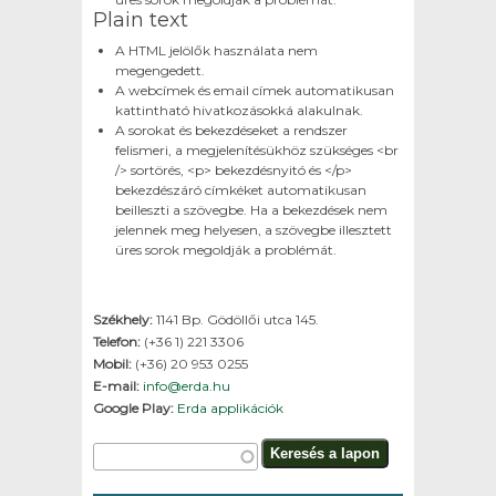
Plain text
A HTML jelölők használata nem
megengedett.
A webcímek és email címek automatikusan
kattintható hivatkozásokká alakulnak.
A sorokat és bekezdéseket a rendszer
felismeri, a megjelenítésükhöz szükséges <br
/> sortörés, <p> bekezdésnyitó és </p>
bekezdészáró címkéket automatikusan
beilleszti a szövegbe. Ha a bekezdések nem
jelennek meg helyesen, a szövegbe illesztett
üres sorok megoldják a problémát.
Székhely:
1141 Bp. Gödöllői utca 145.
Telefon:
(+36 1) 221 3306
Mobil:
(+36) 20 953 0255
E-mail:
info@erda.hu
Google Play:
Erda applikációk
Keresés űrlap
Keresés a lapon