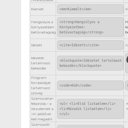
Kiemelt
K
<em>Kiemelt</em>
Hangsúlyos a
H
<strong>Hangsúlyos a
környezetben:
k
környezetben:
betűvastagság
b
betűvastagság</strong>
Idézett
I
<cite>Idézett</cite>
Idézetet
<blockquote>Idézetet tartalmazó
tartalmazó
bekezdés</blockquote>
bekezdés
Program
forráskódját
<code>Kód</code>
tartalmazó
szöveg
Számozatlan
felsorolás – a
<ul> <li>Első listaelem</li>
lista elemeit a
<li>Második listaelem</li>
<li> jelölővel
</ul>
kell megadni
Számozott