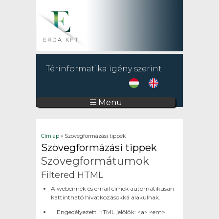
Térinformatika igény szerint
☰ Menu
Jelenlegi hely
Címlap
» Szövegformázási tippek
Szövegformázási tippek
Szövegformátumok
Filtered HTML
A webcímek és email címek automatikusan
kattintható hivatkozásokká alakulnak.
Engedélyezett HTML jelölők: <a> <em>