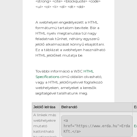
<strong> <cite> <blockquote> <code>
<ul> <ol> <li> <dl> <dt> <dd>
A webhelyen engedélyezett a HTML
formátumú tartalom bevitele. Bár a
HTML nyelv megtanulása túl nagy
feladatnak tűnhet, néhány egyszerű
jelölő alkalmazását könnyű elsajátítani.
Ez a táblázat a webhelyen használható
HTML jelölőket mutatja be.
További információ a W3C
HTML
Specifications
című oldalán olvasható,
vagy a HTML jelölőnyelvvel foglalkozó
webhelyeken, amelyeket a keresők
segítségével találhatunk meg.
Jelölő leírása
Beírandó
E
A linkek más
webhelyekre
<a
mutató
E
href="https://www.erda.hu">Erda
kattintható
Kft.</a>
hivatkozások.