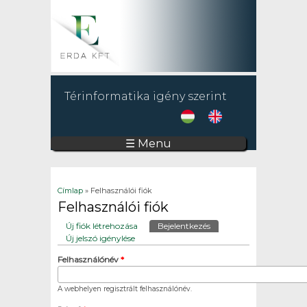
Térinformatika igény szerint
☰ Menu
Jelenlegi hely
Címlap
» Felhasználói fiók
Felhasználói fiók
Elsődleges fülek
Új fiók létrehozása
Bejelentkezés
(aktív fül)
Új jelszó igénylése
Felhasználónév
*
A webhelyen regisztrált felhasználónév.