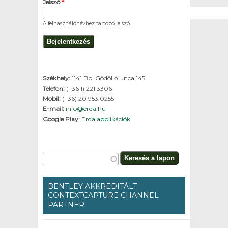
Jelszó
*
A felhasználónévhez tartozó jelszó.
Székhely:
1141 Bp. Gödöllői utca 145.
Telefon:
(+36 1) 221 3306
Mobil:
(+36) 20 953 0255
E-mail:
info@erda.hu
Google Play:
Erda applikációk
Keresés űrlap
Keresés a lapon
BENTLEY AKKREDITÁLT
CONTEXTCAPTURE CHANNEL
PARTNER