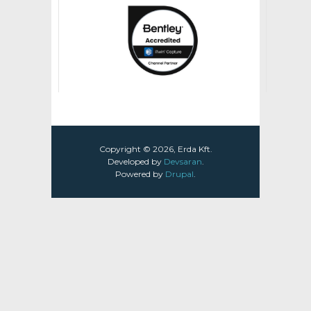
Copyright © 2026, Erda Kft.
Developed by
Devsaran
.
Powered by
Drupal
.