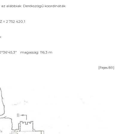
tái az alábbiak: Derékszögű koordináták
 = 2 752 420,1
k
 32°36'45,3" magasság: 116,3 m
[Fejes 89]