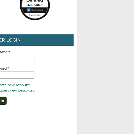
ER LOGIN
name
*
word
*
eate new account
quest new password