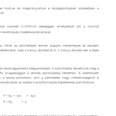
ésbe hoztuk és megirányoztuk a középpontjaikat sztereóban a
tőt.
ok mentek 0.001mm élességgel, amelyekből ott a normál
 mérethelyes modellkoordinátákat.
a. Mivel az előzőekben leírtak alapján mérethelyes és részben
kezásre, csak a irányú döntést és X; Y; irányú eltolást kell a teljes
uk össze egyenként kiegyenlitéssel. A számításba bevettünk még a
 fix magassággal a döntés pontosabbá tételéhez. A keletkezett
ak a közös pontokon, ami a kiértékelés nagy mérethűségéről is
 koordinátáit az alábbi transzformációs képletekkel számítottuk.
Y = a
+ a
x + a
z
0
1
3
X = b
+ y
0
ny helyes digitális modelljét az első képpár koordináta-rendszerében.