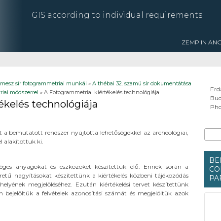
GIS according to individual requirements
ZEMP IN AN
imesz sír fotogrammetriai munkái
»
A thébai 32. szamú sír dokumentátása
Erd
iai módszerrel
» A Fotogrammetriai kiértékelés technológiája
Bud
ékelés technológiája
Pho
Se
Searc
iát a bemutatott rendszer nyújtotta lehetőségekkel az archeológiai,
 alakítottuk ki.
BE
séges anyagokat és eszközöket készítettük elő. Ennek során a
CO
tű nagyításokat készítettünk a kiértékelés közbeni tájékozódás
PA
elyének megjelöléséhez. Ezután kiértékelési tervet készítettünk
 bejelöltük a felvételek azonosítási számát és megjelöltük azok