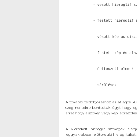
- vésett hierogli
- festett hierogl
- vésett kép és dis
- festett kép és 
- építészeti el
- sérülések 
A további teldolgozáshoz az átlagos 
szegmensekre bontottuk úgyt hogy e
arrat hogy a szöveg vagy képi ábrázolá
A kiértékelt hieroglit szövegek alap
leggyakrabban előtorduló hieroglitákat.