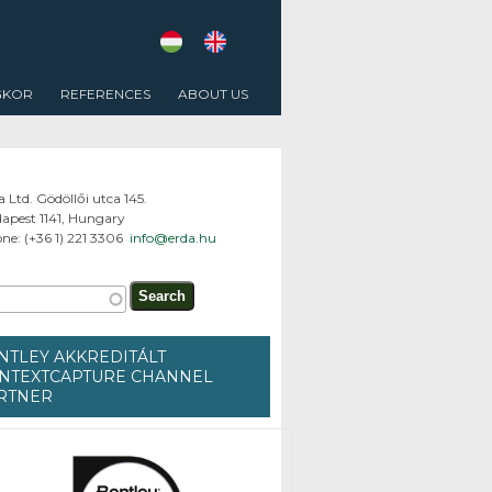
GKOR
REFERENCES
ABOUT US
a Ltd. Gödöllői utca 145.
apest 1141, Hungary
ne: (+36 1) 221 3306
info@erda.hu
arch form
h
NTLEY AKKREDITÁLT
NTEXTCAPTURE CHANNEL
RTNER