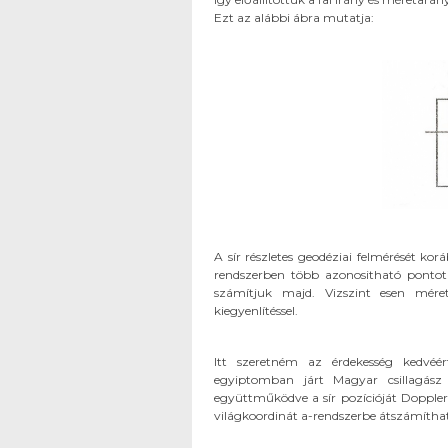
Ezt az alábbi ábra mutatja:
A sír részletes geodéziai felmérését ko
rendszerben több azonositható pontot
számítjuk majd. Vizszint esen mérett
kiegyenlítéssel.
Itt szeretném az érdekesség kedvéé
egyiptomban járt Magyar csillagász 
együttműködve a sír pozícióját Doppler
világkoordinát a-rendszerbe átszámítha