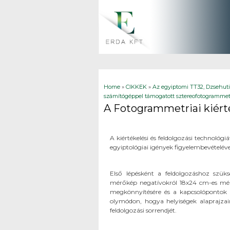
You are here
Home
»
CIKKEK
»
Az egyiptomi TT32, Dzsehut
számítógéppel támogatott sztereofotogrammetr
A Fotogrammetriai kiért
A kiértékelési és feldolgozási technológ
egyiptológiai igények figyelembevételével
Első lépésként a feldolgozáshoz szük
mérőkép negatívokról 18x24 cm-es mére
megkönnyítésére és a kapcsolópontok h
olymódon, hogya helyiségek alaprajzain
feldolgozási sorrendjét.