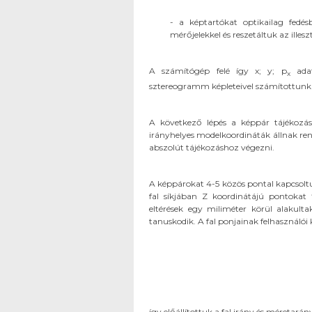
- a képtartókat optikailag fed
mérőjelekkel és reszetáltuk az illesz
A számítógép felé így x; y; p
adat
x
sztereogramm képleteivel számítottunk
A következő lépés a képpár tájékozás
irányhelyes modelkoordináták állnak rendel
abszolút tájékozáshoz végezni.
A képpárokat 4-5 közös pontal kapcsolt
fal síkjában Z koordinátájú pontokat
eltérések egy miliméter körül alakult
tanuskodik. A fal ponjainak felhasználói
így előállítottuk a fal irány és méretará