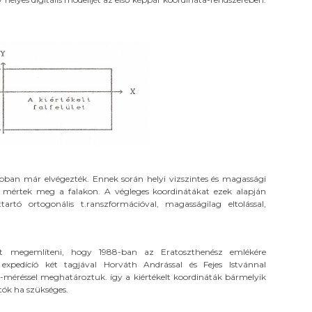
rábban már elvégezték. Ennek során helyi vizszintes és magassági
 mértek meg a falakon. A végleges koordinátákat ezek alapján
artó ortogonális t.ranszformációval, magasságilag eltolással,
rt megemlíteni, hogy 1988-ban az Eratoszthenész emlékére
expedícíó két tagjával Horváth Andrással és Fejes Istvánnal
-méréssel meghatároztuk. így a kiértékelt koordináták bármelyik
tók ha szükséges.