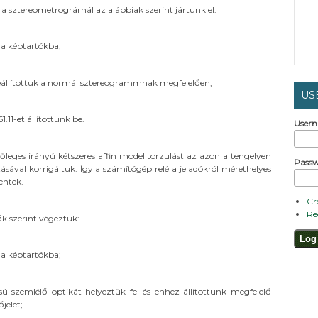
 a sztereometrográrnál az alábbiak szerint jártunk el:
 a képtartókba;
beállítottuk a normál sztereogrammnak megfelelően;
US
.11-et állítottunk be.
User
leges irányú kétszeres affin modelltorzulást az azon a tengelyen
Pass
ásával korrigáltuk. Így a számítógép relé a jeladókról mérethelyes
entek.
Cr
Re
k szerint végeztük:
 a képtartókba;
sú szemlélő optikát helyeztük fel és ehhez állítottunk megfelelő
jelet;