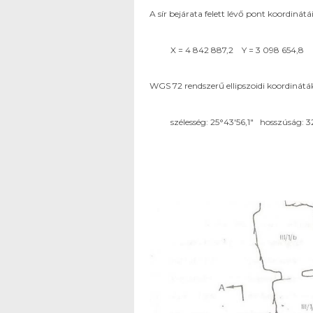
A sír bejárata felett lévő pont koordiná
X = 4 842 887,2 Y = 3 098 654,8 Z
WGS 72 rendszerű ellipszoidi koordinátá
szélesség: 25°43'56,1" hosszúság: