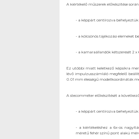
A kiértékelő műszerek előkészítése során
- a képpárt centírozva behelyeztük
- a kölcsönös tájékozási elemeket 
- a kamaraállandók kétszeresét 2 x 61
Ez utóbbi miatt keletkező képsíkra merő
lévő impulzusszámláló megfelelő beállít
0.01 mm élességű modellkoordináták m
A stecomméter előkészítését a következő
- a képpárt centírozva behelyeztük
- a kiértékeléshez a 6x-os nagyítá
méretű fehér színű pont alakú mérő