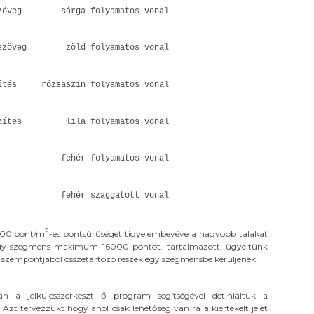
f szöveg sárga folyamatos vonal
if szöveg zöld folyamatos vonal
zítés rózsaszín folyamatos vonal
diszítés lila folyamatos vonal
emek fehér folyamatos vonal
fehér szaggatott vonal
2
3000 pont/m
-es pontsűrűséget tigyelembevéve a nagyobb talakat
gy szegmens maximum 16000 pontot. tartalmazott. ügyeltünk
s szempontjából összetartozó részek egy szegmensbe kerüljenek.
ján a jelkulcsszerkeszt ő program segítségével detiniáltuk a
 Azt tervezzükt hogy ahol csak lehetőség van rá a kiértékelt jelet