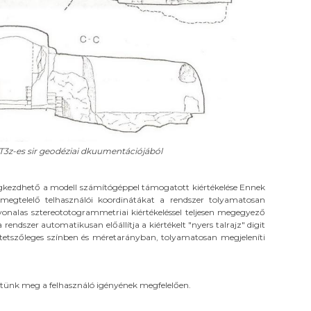
TT3z-es sir geodéziai dkuumentációjából
gkezdhető a modell számítógéppel támogatott kiértékelése Ennek
 megtelelő telhasználói koordinátákat a rendszer tolyamatosan
nalas sztereototogrammetriai kiértékeléssel teljesen megegyező
endszer automatikusan előállítja a kiértékelt "nyers talrajz" digit
, tetszőleges színben és méretarányban, tolyamatosan megjeleníti
ettünk meg a felhasználó igényének megfelelően.