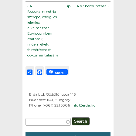
‹ A
up
A sír bemutatása ›
fotograrnmetria
szerepe, eddigi és
jelenlegi
alkalmazása
Egyiptomban
ásatások,
müemlékek,
felmérésére és
dokumentálására
Share
Facebook
Share
Erda Ltd. Gödöllői utca 145.
Budapest 1141, Hungary
Phone: (+36 1) 221 3306
info@erda.hu
Search form
Search