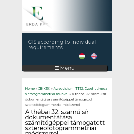
GIS according to individual
requirements
☰ Menu
You are here
Home
»
CIKKEK
»
Az egyiptomi TT32, Dzsehutimesz
sír fotogrammetriai munkái
» A thébai 32. szamú sír
dokumentátása számítógéppel támogatott
sztereofotogrammetriai módszerrel
A thébai 32. szamú sír
dokumentátása
számítógéppel támogatott
sztereofotogrammetriai
módszerrel