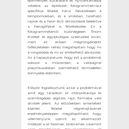
építmények kutatására és nyilvántartásba
vételére, az építészeti fotogrammetriára
specifikus feladat hárul. Nevezetesen a
templomokban, és a sírokban, található
rajzok és a falon lévő ábrázolások beleértve
a hieroglifákat is felvételezése. Ez a
fotogrammétertől különlegesen finom
érzéket és egyiptológiai szaktudást kíván,
mert az erősen megrongálódott
falfelületeken nehéz megállapítani hogy mi
a rongálódás és mi az értékelhető ábrázolás.
Az a tapasztalatunk, hogy ezt a problémát
sokszor a műszerben, a valóságnál
plasztikusabban szemlélhető térmodellen
könnyebb eldönteni.
Először foglalkoztunk azzal a problémával
amit egy táraókori sír interpretációja és
számítógépes digitális rajzi formába való
átvitele jelent. Az előzőekben ismertetett
kísérleti feladat végrehajtásának
eredményeképpen megállapítható, hogy
véleményünk szerint az alkalmazott
módszer a sír falainak, szobrainak, valamint