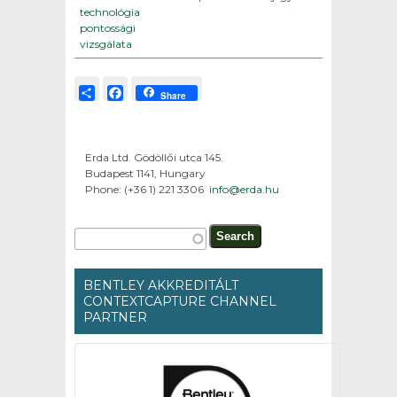
technológia
pontossági
vizsgálata
Share
Facebook
Share
Erda Ltd. Gödöllői utca 145.
Budapest 1141, Hungary
Phone: (+36 1) 221 3306
info@erda.hu
Search form
Search
BENTLEY AKKREDITÁLT
CONTEXTCAPTURE CHANNEL
PARTNER