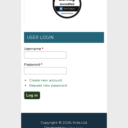
USER LOGIN
Username
*
Password
*
Create new account
Request new password
Copyright © 2026, Erda Ltd.
Developed by
Devsaran
.