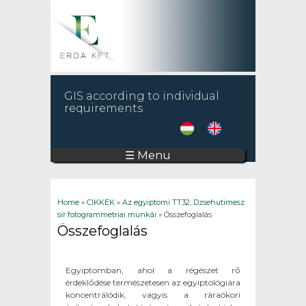
GIS according to individual
requirements
☰ Menu
You are here
Home
»
CIKKEK
»
Az egyiptomi TT32, Dzsehutimesz
sír fotogrammetriai munkái
» Összefoglalás
Összefoglalás
Egyiptomban, ahol a régészet rő
érdeklődése természetesen az egyiptológiára
koncentrálódik, vagyis a ráraókori