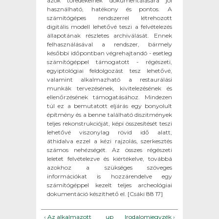
azok töredékeinek dokumentálására jól
használható, hatékony és pontos. A
számítógépes rendszerrel létrehozott
digitális modell lehetővé teszi a felvételezés
állapotának részletes archiválását. Ennek
felhasználásával a rendszer, bármely
későbbi időpontban végrehajtandó - esetleg
számítógéppel támogatott - régészeti,
egyiptológiai feldolgozást tesz lehetővé,
valamint alkalmazható a restaurálási
munkák tervezésének, kivitelezésének és
ellenőrzésének támogatásához. Mindezen
túl ez a bemutatott eljárás egy bonyolult
építmény és a benne található diszitmények
teljes rekonstrukcióját, képi összesítését teszi
lehetővé viszonylag rövid idő alatt,
áthidalva ezzel a kézi rajzolás, szerkesztés
számos nehézségét. Az összes régészeti
leletet felvételezve és kiértékelve, továbbá
azokhoz a szükséges szöveges
információkat is hozzárendelve egy
számítógéppel kezelt teljes archeológiai
dokumentáció készíthető el. [Csáki 88 17]
‹ Az alkalmazott
up
Irodalomjegyzék ›