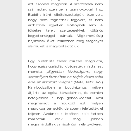
azt azonnal megölték. A szerzetesek nem
szállhattak szembe a zsarnokokkal, hisz
Buddha iránti elkötelezettségük része volt,
hogy nem foghatnak fegyvert, és nem
árthatnak egyetlen élőlénynek sem. A
földekre terelt szerzetesekkel, különös
kegyetlenséggel bántak. Végkimerülésig
hajszolták őket, miközben még szegényes
élelmüket is megvonták tőlük.
Egy buddhista tanár miután megtudta,
hogy egész családját kivégezték miatta, ezt
mondta:
„Egyetlen kívánságom, hogy
semmilyen formában ne térjek vissza soha
erre az átkozott világra.”
(Máté, 1982: 145.)
Kambodzsában a buddhizmus mélyen
átjárta az egész társadalmat, és elemien
befolyásolta a nép gondolkodását. Ami
megmaradt a hitükből azt mélyen
magukba temették, de sosem felejtették el
teljesen. Azoknak a lelkében, akik életben
maradtak csak még jobban
megszilárdultak vallásuk ősi, mély gyökerei.