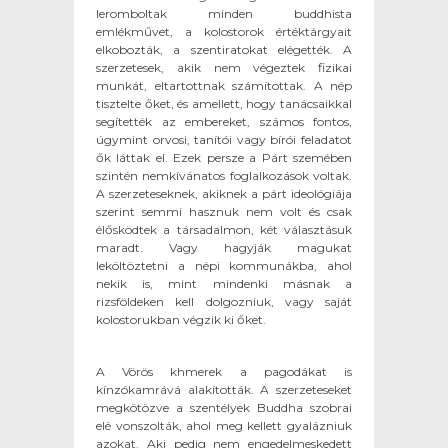
leromboltak minden buddhista
emlékművet, a kolostorok értéktárgyait
elkobozták, a szentiratokat elégették. A
szerzetesek, akik nem végeztek fizikai
munkát, eltartottnak számítottak. A nép
tisztelte őket, és amellett, hogy tanácsaikkal
segítették az embereket, számos fontos,
úgymint orvosi, tanítói vagy bírói feladatot
ők láttak el. Ezek persze a Párt szemében
szintén nemkívánatos foglalkozások voltak.
A szerzeteseknek, akiknek a párt ideológiája
szerint semmi hasznuk nem volt és csak
élősködtek a társadalmon, két választásuk
maradt. Vagy hagyják magukat
leköltöztetni a népi kommunákba, ahol
nekik is, mint mindenki másnak a
rizsföldeken kell dolgozniuk, vagy saját
kolostorukban végzik ki őket.
A Vörös khmerek a pagodákat is
kínzókamrává alakították. A szerzeteseket
megkötözve a szentélyek Buddha szobrai
elé vonszolták, ahol meg kellett gyalázniuk
azokat. Aki pedig nem engedelmeskedett