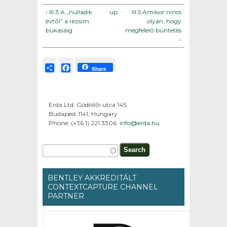
‹ III.3 A „nulladik
up
III.5 Amikor nincs
évtől” a rezsim
olyan, hogy
bukásáig
megfelelő büntetés
›
Share
Facebook
Share
Erda Ltd. Gödöllői utca 145.
Budapest 1141, Hungary
Phone: (+36 1) 221 3306
info@erda.hu
Search form
Search
BENTLEY AKKREDITÁLT
CONTEXTCAPTURE CHANNEL
PARTNER