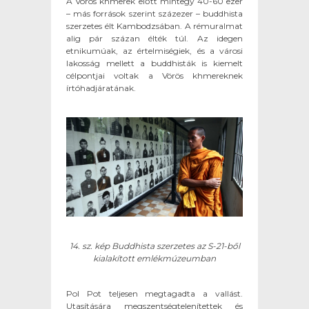
A Vörös khmerek előtt mintegy 40-60 ezer
– más források szerint százezer – buddhista
szerzetes élt Kambodzsában. A rémuralmat
alig pár százan élték túl. Az idegen
etnikumúak, az értelmiségiek, és a városi
lakosság mellett a buddhisták is kiemelt
célpontjai voltak a Vörös khmereknek
írtóhadjáratának.
14. sz. kép Buddhista szerzetes az S-21-ből
kialakított emlékmúzeumban
Pol Pot teljesen megtagadta a vallást.
Utasítására megszentségtelenítettek és